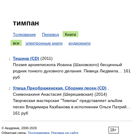
тимпан
Толкование
Перевод
Книги
все
электронные книги
аудиокниги
Тишина (CD)
(2011)
1
Поэзия архиепископа Иоанна (Шаховского) бесценный
родник тонкого духовного делания. Певица Людмила… 161
руб
Улица Преображенская. Сборник песен (CD)
,
2
Схимонахиня Анастасия (Шерешевская) (2014)
Творческая мастерская "Тимпан" представляет альбом
песен Владимира Казбанова в исполнении Ольги Патрий…
161 руб
© Академик, 2000-2026
18+
Обратная связь:
Техподдержка
,
Реклама на сайте